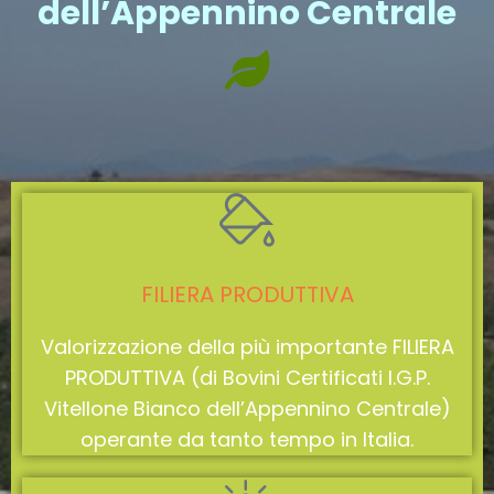
dell’Appennino Centrale
FILIERA PRODUTTIVA
Valorizzazione della più importante FILIERA
PRODUTTIVA (di Bovini Certificati I.G.P.
Vitellone Bianco dell’Appennino Centrale)
operante da tanto tempo in Italia.