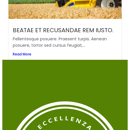
BEATAE ET RECUSANDAE REM IUSTO.
Pellentesque posuere. Praesent turpis. Aenean
posuere, tortor sed cursus feugiat,...
Read More