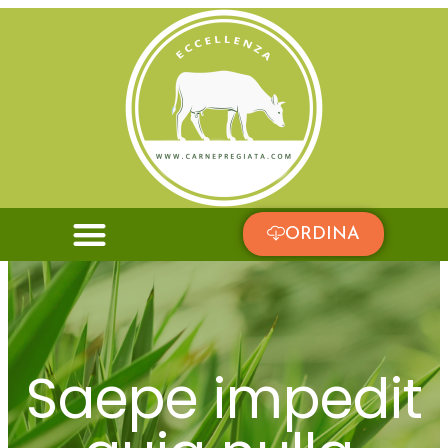
ASPETTI NUTRIZIONALI
ORDINA
Saepe impedit